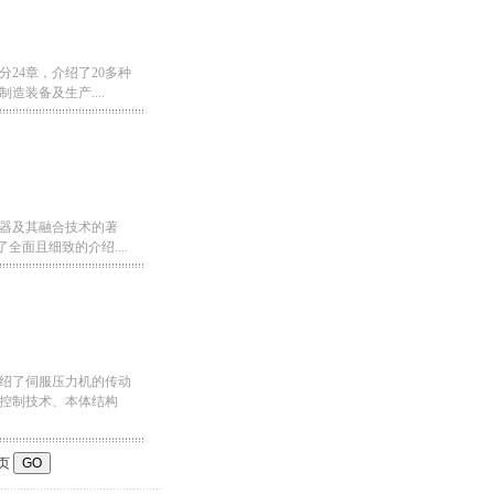
24章，介绍了20多种
装备及生产....
器及其融合技术的著
全面且细致的介绍....
绍了伺服压力机的传动
控制技术、本体结构
页