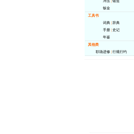
冲压
|
锻造
钣金
工具书
词典
|
辞典
手册
|
史记
年鉴
其他类
职场进修
|
行规行约