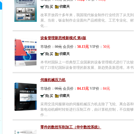
改革开放四十多年来，我国现代钣金制作行业经历了从无到
展。当前，钣金制作企业面向产品精密化、工艺专业化、材
化....
设备管理新思维新模式 第4版
市场价：
59元
会员价：
50.15元
VIP价：
50元
本书对国际上一些典型工业国家的设备管理模式进行了比较
绍了21世纪国际设备管理的新发展、新趋势及新思维。本书对第
伺服机械压力机
市场价：
99元
会员价：
84.15元
VIP价：
84元
采用交流伺服驱动的伺服机械压力机去除了飞轮、离合器和
靠电动机瞬时转矩进行压制工作，由计算机控制，不仅能够
作....
零件的数控车削加工（华中数控系统）