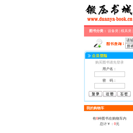
图书分类：
设备类
|
模具类
购买图书请先登录
用户名：
密 码：
我的购物车
有
0
种图书在购物车内
总计￥：
0
元