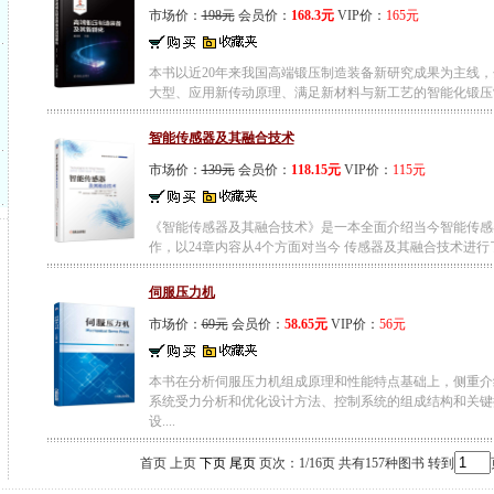
市场价：
198元
会员价：
168.3元
VIP价：
165元
本书以近20年来我国高端锻压制造装备新研究成果为主线，分
大型、应用新传动原理、满足新材料与新工艺的智能化锻压制造
智能传感器及其融合技术
市场价：
139元
会员价：
118.15元
VIP价：
115元
《智能传感器及其融合技术》是一本全面介绍当今智能传感
作，以24章内容从4个方面对当今 传感器及其融合技术进行了
伺服压力机
市场价：
69元
会员价：
58.65元
VIP价：
56元
本书在分析伺服压力机组成原理和性能特点基础上，侧重介
系统受力分析和优化设计方法、控制系统的组成结构和关键
设....
首页 上页
下页
尾页
页次：1/16页 共有157种图书 转到