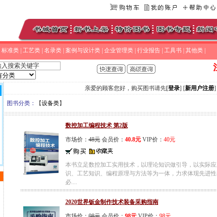
|
标准类
|
工艺类
|
名录类
|
案例与设计类
|
企业管理类
|
行业报告
|
工具书
|
其他类
|
注
亲爱的顾客您好，购买图书请先
[
登录
] [
新用户注册
]
图书分类：
【
设备类
】
数控加工编程技术 第2版
市场价：
48元
会员价：
40.8元
VIP价：
40元
本书立足数控加工实用技术，以理论知识做引导，以实际应
识、工艺知识、编程原理与方法等为一体，力求体现先进性
必....
2020世界钣金制作技术装备采购指南
市场价：
98元
会员价：
98元
VIP价：
98元