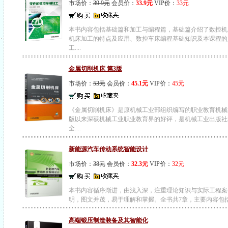
市场价：
39.9元
会员价：
33.9元
VIP价：
33元
本书内容包括基础篇和加工与编程篇，基础篇介绍了数控机
机床加工的特点及应用、数控车床编程基础知识及本课程的
工....
金属切削机床 第3版
市场价：
53元
会员价：
45.1元
VIP价：
45元
《金属切削机床》是原机械工业部组织编写的职业教育机械
版以来深获机械工业职业教育界的好评，是机械工业出版社
全....
新能源汽车传动系统智能设计
市场价：
38元
会员价：
32.3元
VIP价：
32元
本书内容循序渐进，由浅入深，注重理论知识与实际工程案
明，图文并茂，易于理解和掌握。全书共7章，主要内容包括：
高端锻压制造装备及其智能化