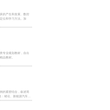
床的产生和发展、数控
定位和学习方法。加
类专业规划教材，自出
精品教材。
例的紧密结合，叙述简
绪论、新能源汽车....