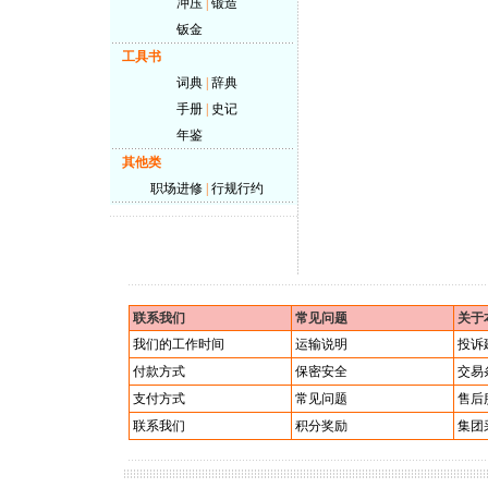
冲压
|
锻造
钣金
工具书
词典
|
辞典
手册
|
史记
年鉴
其他类
职场进修
|
行规行约
联系我们
常见问题
关于
我们的工作时间
运输说明
投诉
付款方式
保密安全
交易
支付方式
常见问题
售后
联系我们
积分奖励
集团