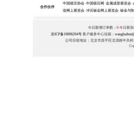
中国锻压协会
中国锻压网
金属成形展览会
合作伙伴
造网上展览会
冲压钣金网上展览会
钣金与
今日新增订单数：
0
今日新加
京ICP备10006204号
客户服务中心信箱：
wanghuihui@
公司目前地址：北京市昌平区北清路中关村生命
Co