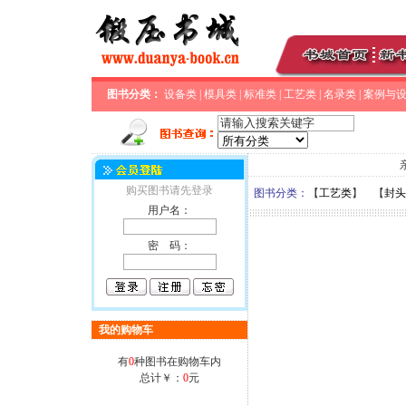
图书分类：
设备类
|
模具类
|
标准类
|
工艺类
|
名录类
|
案例与
购买图书请先登录
图书分类：
【
工艺类
】 【
封头
用户名：
密 码：
我的购物车
有
0
种图书在购物车内
总计￥：
0
元