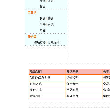
冲压
|
锻造
钣金
工具书
词典
|
辞典
手册
|
史记
年鉴
其他类
职场进修
|
行规行约
联系我们
常见问题
关于
我们的工作时间
运输说明
投诉
付款方式
保密安全
交易
支付方式
常见问题
售后
联系我们
积分奖励
集团