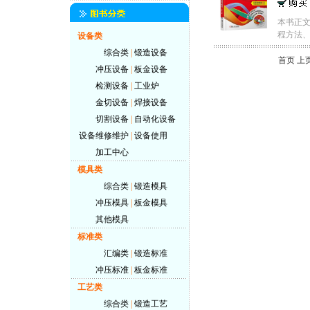
本书正文
程方法、七
设备类
综合类
|
锻造设备
首页 上
冲压设备
|
板金设备
检测设备
|
工业炉
金切设备
|
焊接设备
切割设备
|
自动化设备
设备维修维护
|
设备使用
加工中心
模具类
综合类
|
锻造模具
冲压模具
|
板金模具
其他模具
标准类
汇编类
|
锻造标准
冲压标准
|
板金标准
工艺类
综合类
|
锻造工艺