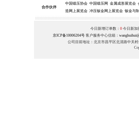
中国锻压协会
中国锻压网
金属成形展览会
合作伙伴
造网上展览会
冲压钣金网上展览会
钣金与
今日新增订单数：
0
今日新加
京ICP备10006204号
客户服务中心信箱：
wanghuihui@
公司目前地址：北京市昌平区北清路中关村生命
Co