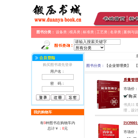
图书分类：
设备类
|
模具类
|
标准类
|
工艺类
|
名录类
|
案例与
购买图书请先登录
图书分类：
【
企业管理类
】 【
用户名：
质量管理
密 码：
市场价
书共11
理，设计
我的购物车
有
0
种图书在购物车内
ISO90
总计￥：
0
元
市场价