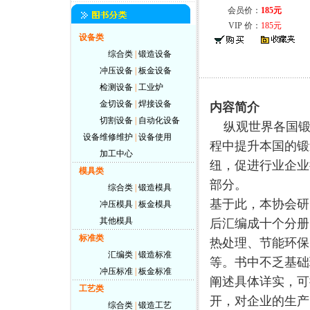
会员价：
185元
VIP 价：
185元
设备类
综合类
|
锻造设备
冲压设备
|
板金设备
检测设备
|
工业炉
金切设备
|
焊接设备
内容简介
切割设备
|
自动化设备
纵观世界各国锻
设备维修维护
|
设备使用
程中提升本国的锻
加工中心
纽，促进行业企业
模具类
部分。
综合类
|
锻造模具
基于此，本协会研
冲压模具
|
板金模具
其他模具
后汇编成十个分册
标准类
热处理、节能环保
汇编类
|
锻造标准
等。书中不乏基础
冲压标准
|
板金标准
阐述具体详实，可
工艺类
开，对企业的生产
综合类
|
锻造工艺