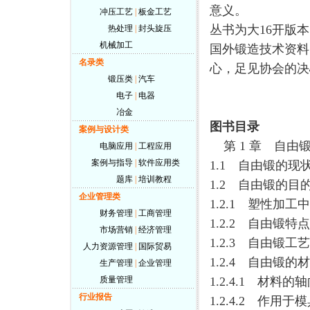
意义。
冲压工艺
|
板金工艺
丛书为大16开版
热处理
|
封头旋压
机械加工
国外锻造技术资料
名录类
心，足见协会的决
锻压类
|
汽车
电子
|
电器
冶金
图书目录
案例与设计类
第 1 章 自由锻
电脑应用
|
工程应用
案例与指导
|
软件应用类
1.1 自由锻的现
题库
|
培训教程
1.2 自由锻的目的
企业管理类
1.2.1 塑性加工
财务管理
|
工商管理
1.2.2 自由锻特点
市场营销
|
经济管理
1.2.3 自由锻工
人力资源管理
|
国际贸易
1.2.4 自由锻的
生产管理
|
企业管理
质量管理
1.2.4.1 材料
行业报告
1.2.4.2 作用