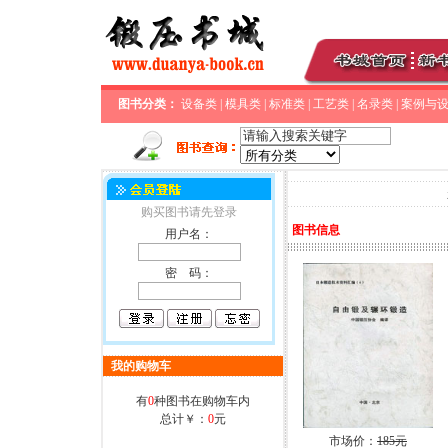
图书分类：
设备类
|
模具类
|
标准类
|
工艺类
|
名录类
|
案例与
购买图书请先登录
图书信息
用户名：
密 码：
我的购物车
有
0
种图书在购物车内
总计￥：
0
元
市场价：
185元